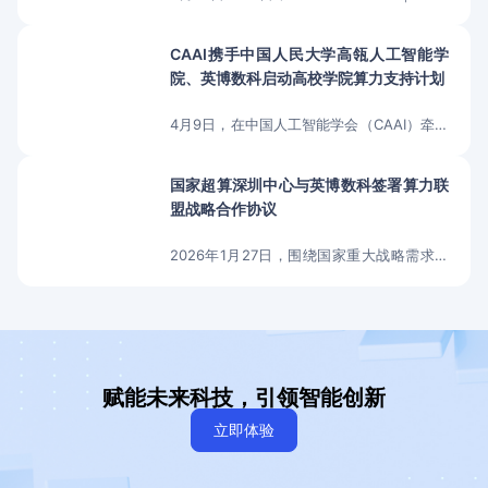
中国生成式AI大会（北京站）在北京富力万
丽酒店正式举行。英博数科诚邀业界合作伙
CAAI携手中国人民大学高瓴人工智能学
伴及各界来宾莅临展区参观交流，深入了解
院、英博数科启动高校学院算力支持计划
公司在智能算力领域的技术布局与实践成
4月9日，在中国人工智能学会（CAAI）牵头
果，共同探讨生成式AI时代的产业机遇与发
推动下，中国人民大学高瓴人工智能学院与
展路径。
英博数科共同参与“高校学院算力支持计
国家超算深圳中心与英博数科签署算力联
划”项目签约仪式在中国人民大学举行。
盟战略合作协议
2026年1月27日，围绕国家重大战略需求和
区域科技创新布局，国家超级计算深圳中心
与北京英博数科科技有限公司在深圳签署算
力联盟战略合作协议，正式开展科技创新与
平台共建合作。
赋能未来科技，引领智能创新
立即体验