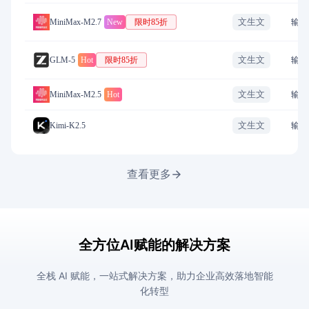
文生文
MiniMax-M2.7
New
限时85折
输入
文生文
GLM-5
Hot
限时85折
输入
文生文
MiniMax-M2.5
Hot
输入
文生文
Kimi-K2.5
输入
查看更多
全方位AI赋能的解决方案
全栈 AI 赋能，一站式解决方案，助力企业高效落地智能
化转型