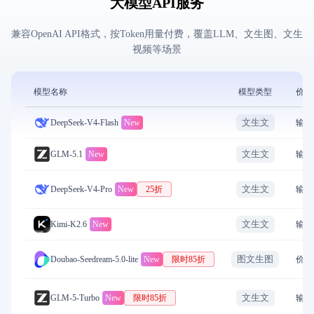
大模型API服务
兼容OpenAI API格式，按Token用量付费，覆盖LLM、文生图、文生
视频等场景
模型名称
模型类型
价格
文生文
DeepSeek-V4-Flash
New
输入
文生文
GLM-5.1
New
输入
文生文
DeepSeek-V4-Pro
New
25折
输入
文生文
Kimi-K2.6
New
输入
图文生图
Doubao-Seedream-5.0-lite
New
限时85折
价格
文生文
GLM-5-Turbo
New
限时85折
输入