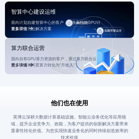
智算中心建设运维
面向计划自建智算中心的客户，提供高性能GPU计
算集群全方位解决方案
更多详情
算力联合运营
面向自有GPU算力资源的客户，通过算力联合运
营，快速将闲置算力转化为“月收入”
更多详情
他们也在使用
英博云深耕大数据计算基础设施、智能云业务优化等应用领
域，提升企业竞争力、效能，为客户提供的创新解决方案带来
显著性转化价值。为您实现快速业务化的同时持续创造效率的
技术价值